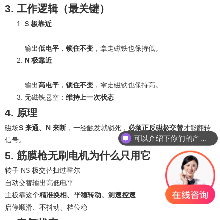
3. 工作逻辑（最关键）
S 极靠近
输出
低电平
，
锁住不变
，拿走磁铁也保持低。
N 极靠近
输出
高电平
，
锁住不变
，拿走磁铁也保持高。
无磁铁悬空：
维持上一次状态
4. 原理
磁场
S 来通、N 来断
，一经触发就锁死，
必须正反磁极交替
才能翻转
可以介绍下你们的产品么？
信号。
5. 筋膜枪无刷电机为什么只用它
转子 NS 极交替扫过霍尔
自动交替输出高低电平
主板靠这个
精准换相、平稳转动、测速控速
启停顺滑、不抖动、档位稳