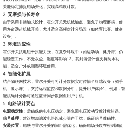
关能稳定捕捉磁场变化，实现高精度计数‌。
2. ‌
无磨损与长寿命
由于采用非接触式设计，霍尔开关无机械触点，避免了物理磨损，使
用寿命远超机械开关，尤其适合高频次计分场景（如体育比赛、健身
设备）‌。
3. ‌
环境适应性
霍尔开关抗电磁干扰能力强，在复杂环境中（如运动场、健身房）仍
能稳定工作，不受灰尘、湿度等影响‌
1
3
。其封装设计也支持防水功
能，适合户外或潮湿环境使用‌。
4. ‌
智能化扩展
结合物联网技术，霍尔开关可将计分数据实时传输至终端设备（如手
机、显示屏），支持远程监控和数据分析，提升用户体验‌
1
。例如，智
能跳绳计分器可通过蓝牙同步数据至用户手机‌。
5. ‌
电路设计要点
电源稳定性
‌：需确保供电电压稳定，避免因电压波动导致计数错误‌。
信号处理
‌：建议增加滤波电路以减少噪声干扰，保证信号准确性‌。
安装位置
‌：磁铁与霍尔开关的间距需优化，确保磁场强度在检测阈值