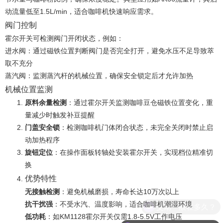
动流量低至1.5L/min，适合咖啡机快速响应需求‌。
阀门控制
霍尔开关可检测阀门开闭状态，例如：
进水阀：通过磁铁位置判断阀门是否完全打开，避免水压不足导致萃
取不充分‌
蒸汽阀：监测蒸汽杆的机械位置，确保安全锁定后才允许加热‌
机械位置监测
原料余量检测
‌：通过霍尔开关监测咖啡豆仓磁铁位置变化，重
量减少时触发补豆提醒‌
门盖安全锁
‌：检测咖啡机门体闭合状态，未完全关闭时禁止启
动加热程序‌
旋钮定位
‌：在操作面板转轴处安装霍尔开关，实现档位精准切
换
优势特性
无接触检测
‌：避免机械磨损，寿命长达10万次以上‌
抗干扰强
‌：不受水汽、温度影响，适合咖啡机潮湿环境‌
交期一般在多久？
低功耗
‌：如KM1128霍尔开关仅需1.8-5.5V工作电压‌