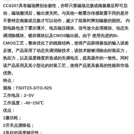
CC
6207具有磁场辨别全极性，亦即只要磁场北极或南极靠近即可启
动，磁场撤消后，输出便关闭。与其他一般霍尔传感装置不同的是并
不要特定南极或北极才可以动作，减少了组装时辨别磁极的困扰。 内
部电路包含了霍尔薄片、电压稳压模块、信号放大处理模块、动态失
调消除模块、锁存模块以及CMOS输出级。由于 使用先进的Bi-
CMOS工艺，整体优化了的线路结构，使得产品获得极低的输入误差
反馈。产品采用了动态失调消除技术，该技术能够消除由封装应力，
热应力，以及温度梯度所造成的失调电压，提高器件的一致性。同时
该产品采用及其小型化的封装工艺，使得产品更具极高的性能和市场
优势。
特点：
规格：TSOT23-3/TO-92S
工作电压：2~5V
工作温度：-40~150℃
优点：
1微功耗；
2开关点漂移低；
3良好的温度稳定性；