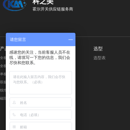
科之美
霍尔开关供应链服务商
请您留言
产品分类
按行业应用
选型
感谢您的关注，当前客服人员不在
线，请填写一下您的信息，我们会
选型表
全极微功耗霍尔开关
美容个护
尽快和您联系。
全极高电压霍尔开关
智能家电
单极霍尔开关
3C 数码
双极锁存霍尔开关
电子安防
线性霍尔开关
工业设备
磁阻感应开关
健身医疗
电动汽车
其他消费类