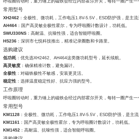
呼啦圈转动时，重力锤上的磁铁会经过内部霍尔开关，每转一圈产生一
常用型号
XH2462
‌：全极性、微功耗，工作电压1.8V-5.5V，ESD防护强，是主
AH464
‌：国产高灵敏全极性霍尔，专为呼啦圈计数设计，功耗低。
SWU330NS
‌：高耐温、抗噪性强，适合智能呼啦圈。
HS236
‌：深圳市七悦科技推出，精准记录圈数和卡路里。
选购建议
低功耗
‌：优先选XH2462、AH464这类微功耗型号，延长续航。
高灵敏度
‌：确保精准计数，避免漏计。
全极性
‌：对磁铁极性不敏感，安装更灵活。
稳定性
‌：选择温度稳定性好、抗应力强的型号。
工作原理
呼啦圈转动时，重力锤上的磁铁会经过内部霍尔开关，每转一圈产生一
常用型号
KM1128
：全极性、微功耗，工作电压1.8V-5.5V，ESD防护强，是主
KM1161
：国产高灵敏全极性霍尔，专为呼啦圈计数设计，功耗低。
KM1452
‌：高耐温、抗噪性强，适合智能呼啦圈。
选购建议