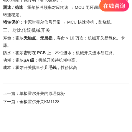
测速 / 稳速
：霍尔脉冲频率对应转速 → MCU 闭环调速，负载变化时
转速稳定。
堵转保护
：卡死时霍尔信号异常 → MCU 快速停机，防烧机。
三、对比传统机械开关
寿命：霍尔
无触点、无磨损
，寿命 > 10 万次；机械开关易氧化、卡
滞。
防水：霍尔
密封在 PCB 上
，不怕进水；机械开关进水易短路。
功耗：霍尔
μA 级
；机械开关待机耗电高。
成本：霍尔开关批量价
几毛钱
，性价比高
上一篇：
单极霍尔开关的原理优势
下一篇：
全极霍尔开关KM1128