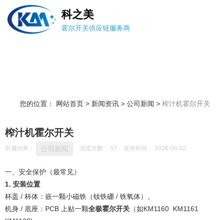
科之美
霍尔开关供应链服务商
您的位置： 网站首页
>
新闻资讯
>
公司新闻
>
榨汁机霍尔开关
榨汁机霍尔开关
公司新闻
所属分类：
浏览次数：
57
发布时间： 2026-06-02
一、安全保护（最常见）
1. 安装位置
杯盖 / 杯体：嵌一颗小磁铁（钕铁硼 / 铁氧体）。
机身 / 底座：PCB 上贴一颗
全极霍尔开关
（如KM1160 KM1161