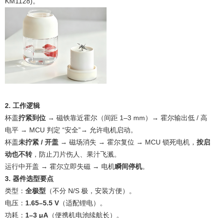
KM1128)。
2. 工作逻辑
杯盖
拧紧到位
→ 磁铁靠近霍尔（间距 1–3 mm）→ 霍尔输出低 / 高
电平 → MCU 判定 “安全”→ 允许电机启动。
杯盖
未拧紧 / 开盖
→ 磁场消失 → 霍尔复位 → MCU 锁死电机，
按启
动也不转
，防止刀片伤人、果汁飞溅。
运行中开盖 → 霍尔立即失磁 → 电机
瞬间停机
。
3. 器件选型要点
类型：
全极型
（不分 N/S 极，安装方便）。
电压：
1.65–5.5 V
（适配锂电）。
功耗：
1–3 μA
（便携机电池续航长）。