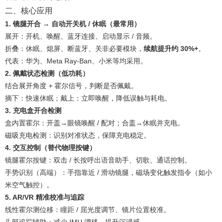
二、核心应用
1. 镜腿开合 → 自动开关机 / 休眠（最常用）
展开：开机、唤醒、蓝牙连接、启动显示 / 音频。
折叠：休眠、熄屏、断蓝牙、关非必要模块，
续航提升约 30%+
。
代表：华为、Meta Ray‑Ban、小米等均采用。
2. 佩戴状态检测（低功耗）
结合展开角度 + 霍尔信号，判断是否佩戴。
摘下：快速休眠；戴上：立即唤醒，降低误触与耗电。
3. 充电盒开合检测
盒内置霍尔：开盖→眼镜唤醒 / 配对；合盖→休眠并充电。
磁吸充电检测：识别对准状态，保障充电稳定。
4. 交互控制（替代物理按键）
镜腿霍尔按键：双击 / 长按呼出语音助手、切歌、通话控制。
手势识别（高端）：手指靠近 / 滑动镜腿，磁场变化触发指令（如小
米空气触控）。
5. AR/VR 精准校准与追踪
线性霍尔测位移：瞳距 / 屈光度调节、镜片位置校准。