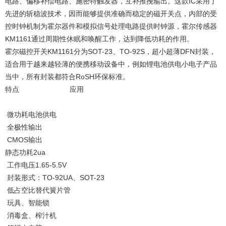
电路、偏移补偿电路、施密特触发器，互补推挽输出。这款IC采用了
先进的斩稳波技术，因而能够提供准确而稳定的磁开关点，内部的受
控时钟机制为霍尔器件和模拟信号处理电路提供时钟源，霍尔传感器
KM1161通过周期性休眠和唤醒工作，达到降低功耗的作用。
霍尔磁控开关KM1161分为SOT-23、TO-92S，超小超薄DFN封装，
适合用于越来越轻薄的便携移动设备中，例如锂电池供电小电子产品
当中，所有封装都符合RoSH环保标准。
特点 应用
微功耗电池供电
全极性输出
CMOS输出
静态功耗2ua
工作电压1.65-5.5V
封装形式：TO-92UA、SOT-23
低占空比替代簧片管
玩具、智能锁
消毒盒、榨汁机