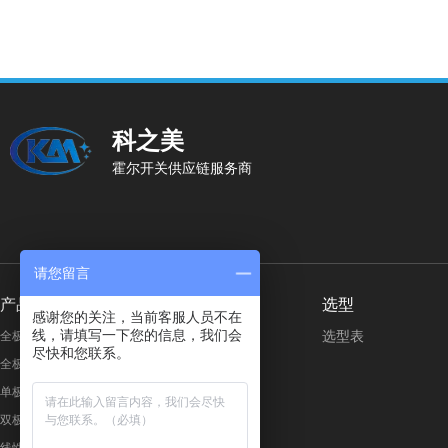
科之美
霍尔开关供应链服务商
请您留言
产品分类
按行业应用
选型
感谢您的关注，当前客服人员不在
线，请填写一下您的信息，我们会
选型表
全极微功耗霍尔开关
美容个护
尽快和您联系。
全极高电压霍尔开关
智能家电
单极霍尔开关
3C 数码
双极锁存霍尔开关
电子安防