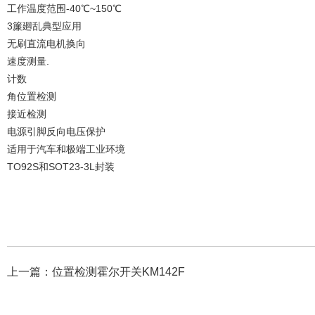
工作温度范围-40℃~150℃
3簾廻乱典型应用
无刷直流电机换向
速度测量.
计数
角位置检测
接近检测
电源引脚反向电压保护
适用于汽车和极端工业环境
TO92S和SOT23-3L封装
上一篇：
位置检测霍尔开关KM142F