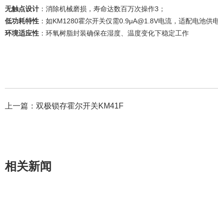
无触点设计
‌：消除机械磨损，寿命达数百万次操作‌
3
；
低功耗特性
‌：如KM1280霍尔开关仅需0.9μA@1.8V电流，适配电池供
环境适应性
‌：环氧树脂封装确保在湿度、温度变化下稳定工作‌
上一篇：
双极锁存霍尔开关KM41F
相关新闻