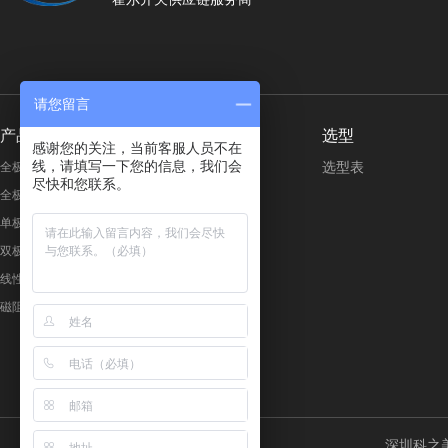
请您留言
产品分类
按行业应用
选型
感谢您的关注，当前客服人员不在
线，请填写一下您的信息，我们会
选型表
全极微功耗霍尔开关
美容个护
尽快和您联系。
全极高电压霍尔开关
智能家电
单极霍尔开关
3C 数码
双极锁存霍尔开关
电子安防
线性霍尔开关
工业设备
磁阻感应开关
健身医疗
电动汽车
其他消费类
深圳科之