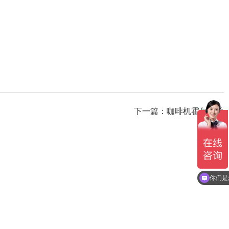
下一篇：
咖啡机霍尔开关
你们是