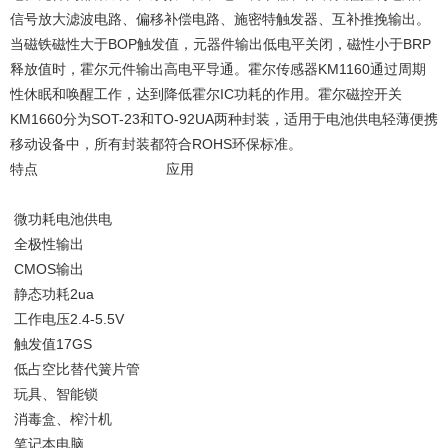
信号放大滤波电路、偏移补偿电路、施密特触发器、互补推挽输出。
当磁铁磁性大于BOP触发值，元器件输出低电平关闭，磁性小于BRP
释放值时，霍尔元件输出高电平导通。霍尔传感器KM1160通过周期
性休眠和唤醒工作，达到降低霍尔IC功耗的作用。霍尔磁控开关
KM1660分为SOT-23和TO-92UA两种封装，适用于电池供电轻薄便携
移动设备中，所有封装都符合ROHS环保标准。
特点 应用
微功耗电池供电
全极性输出
CMOS输出
静态功耗2ua
工作电压2.4-5.5V
触发值17GS
低占空比替代簧片管
玩具、智能锁
消毒盒、榨汁机
笔记本电脑