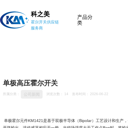
科之美
产品分
霍尔开关供应链
类
服务商
单极高压霍尔开关
公司新闻
所属分类：
浏览次数：
14
发布时间： 2026-06-22
单极霍尔元件KM1421是基于双极半导体（Bipolar）工艺设计和
开路输出。该传感器相应于一极，当磁场强度大于工作点Bop时，将输出