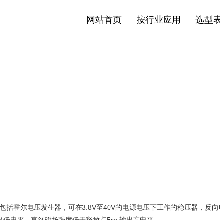
网站首页
按行业应用
选型
生产，包括霍尔电压发生器，可在3.8V至40V的电源电压下工作的稳压器
低电平，直到磁场强度低于释放点Brp,输出高电平。