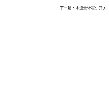
下一篇：
水流量计霍尔开关