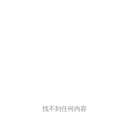
找不到任何内容