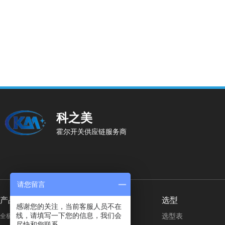
科之美
霍尔开关供应链服务商
请您留言
产品分类
按行业应用
选型
感谢您的关注，当前客服人员不在
线，请填写一下您的信息，我们会
选型表
全极微功耗霍尔开关
美容个护
尽快和您联系。