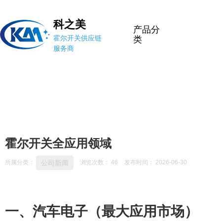
科之美
产品分
霍尔开关供应链
类
服务商
霍尔开关全应用领域
公司新闻
所属分类：
浏览次数：
46
发布时间： 2026-06-30
一、汽车电子（最大应用市场）