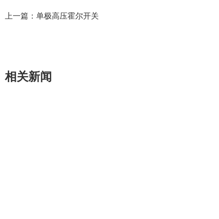
上一篇：
单极高压霍尔开关
相关新闻