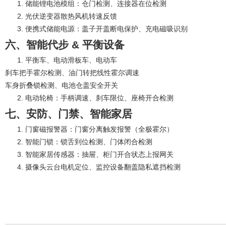
储能锂电池模组：仓门检测、连接器在位检测
光伏逆变器散热风机转速反馈
便携式储能电源：盖子开盖断电保护、充电磁吸识别
六、智能代步 & 平衡设备
平衡车、电动滑板车、电动车
刹车把手霍尔检测、油门转把线性霍尔调速
车身折叠锁检测、电池仓盖安全开关
电动轮椅：手柄调速、刹车限位、座椅开合检测
七、安防、门禁、智能家居
门窗磁报警器：门窗分离触发报警（全极霍尔）
智能门锁：锁舌到位检测、门体闭合检测
智能家居传感器：抽屉、柜门开合状态上报网关
摄像头云台电机定位、监控设备翻盖隐私遮挡检测